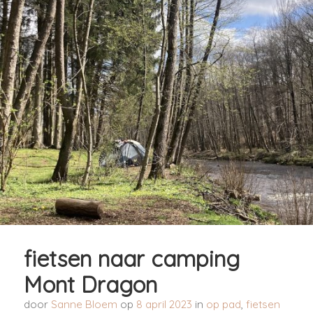
fietsen naar camping
Mont Dragon
door
Sanne Bloem
op
8 april 2023
in
op pad
,
fietsen