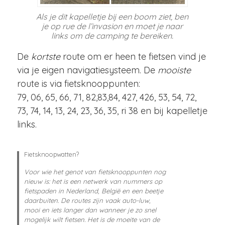
Als je dit kapelletje bij een boom ziet, ben
je op rue de l’invasion en moet je naar
links om de camping te bereiken.
De
kortste
route om er heen te fietsen vind je
via je eigen navigatiesysteem.
De
mooiste
route
is via fietsknooppunten:
79, 06, 65, 66, 71, 82,83,84, 427, 426, 53, 54, 72,
73, 74, 14, 13, 24, 23, 36, 35, ri 38 en bij kapelletje
links.
Fietsknoopwatten?
Voor wie het genot van fietsknooppunten nog
nieuw is: het is een netwerk van nummers op
fietspaden in Nederland, België en een beetje
daarbuiten. De routes zijn vaak auto-luw,
mooi en iets langer dan wanneer je zo snel
mogelijk wilt fietsen. Het is de moeite van de