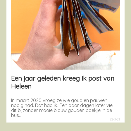
Een jaar geleden kreeg ik post van
Heleen
In maart 2020 vroeg ze wie goud en pauwen
nodig had. Dat had ik. Een paar dagen later viel
dit bijzonder mooie blauw gouden boekje in de
bus….
22-3-21